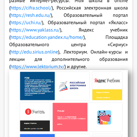
разные интернет-ресурсы: Моя школа в online
(
https://cifra.school/
), Российская электронная школа
(
https://resh.edu.ru/
), Образовательный портал
(
https://uchi.ru/
), Образовательный портал «Якласс»
(
https://www.yaklass.ru/
), Яндекс учебник
(
https://education.yandex.ru/home/
), Площадка
Образовательного центра «Сириус»
(
http://edu.sirius.online
), Лекториум. Онлайн-курсы и
лекции для дополнительного образования
(
https://www.lektorium.tv/
) и другие.