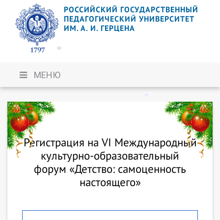
РОССИЙСКИЙ ГОСУДАРСТВЕННЫЙ
*
*
ПЕДАГОГИЧЕСКИЙ УНИВЕРСИТЕТ
ИМ. А. И. ГЕРЦЕНА
*
*
МЕНЮ
*
*
Регистрация на VI Международный
культурно-образовательный
форум «Детство: самоценность
*
настоящего»